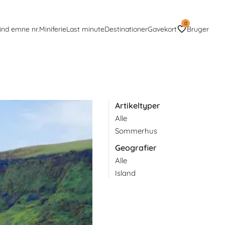
0
ind emne nr.
Miniferie
Last minute
Destinationer
Gavekort
Bruger
Artikeltyper
Alle
Blandt de talrige
Sommerhus
Geografier
Alle
Island