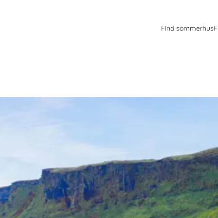
Find sommerhus
F
else. Landskabet er nærmest dramatisk med de mange aktive vulkaner. 
ir, vandfaldet Gullfoss samt vikingernes parlament især turisterne.