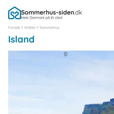
Sommerhus-siden
.dk
Hele Danmark på ét sted
Forside
Artikler
Sommerhus
Island
Sommerhuse i Island
Om
Island
Island har tre nationalparker, og gør meget ud af naturbeskytt
naturoplevelser i landet tiltrækker den Blå Lagune, gejseren Geys