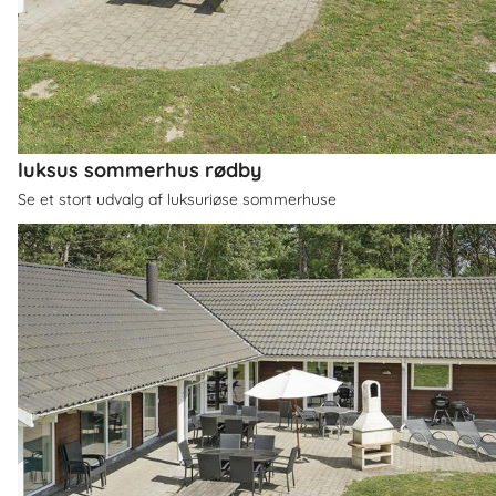
luksus sommerhus rødby
Se et stort udvalg af luksuriøse sommerhuse
Om
Rødby