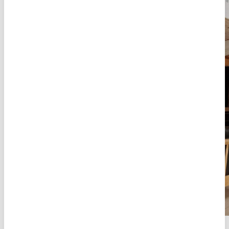
Om
Århus Bugt
poolhuse ved århus