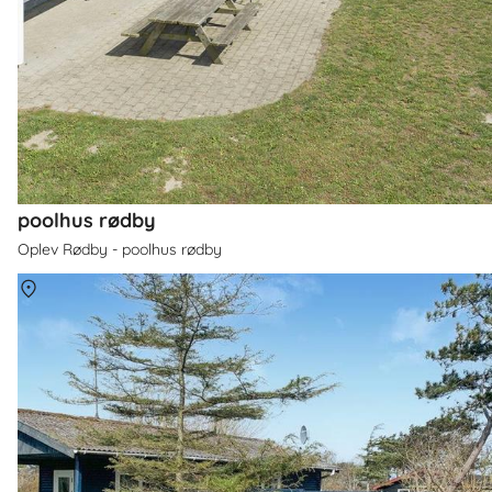
poolhus rødby
Oplev Rødby - poolhus rødby
Om
Sjællands Odde