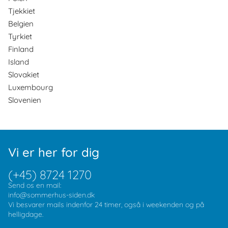
Tjekkiet
Belgien
Tyrkiet
Finland
Island
Slovakiet
Luxembourg
Slovenien
Vi er her for dig
(+45) 8724 1270
Send os en mail:
info@sommerhus-siden.dk
Vi besvarer mails indenfor 24 timer, også i weekenden og på
helligdage.