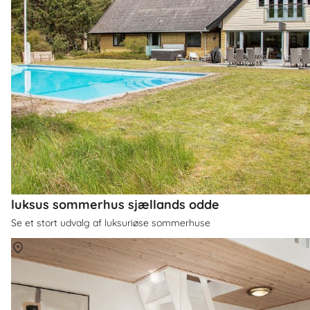
luksus sommerhus sjællands odde
Se et stort udvalg af luksuriøse sommerhuse
Om
Århus Bugt