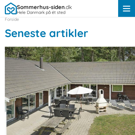
Sommerhus-siden
.dk
Hele Danmark på ét sted
Forside
Seneste artikler
Om
Rødby