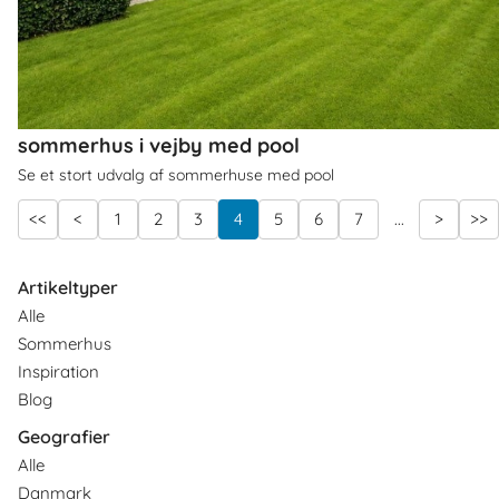
sommerhus i vejby med pool
Se et stort udvalg af sommerhuse med pool
<<
<
1
2
3
4
5
6
7
...
>
>>
Artikeltyper
Alle
Sommerhus
Inspiration
Blog
Geografier
Alle
Danmark