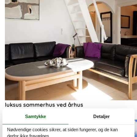
luksus sommerhus ved århus
Se et stort udvalg af luksuriøse sommerhuse
Samtykke
Detaljer
Om
Århus Bugt
Nødvendige cookies sikrer, at siden fungerer, og de kan
derfor ikke fravælges.