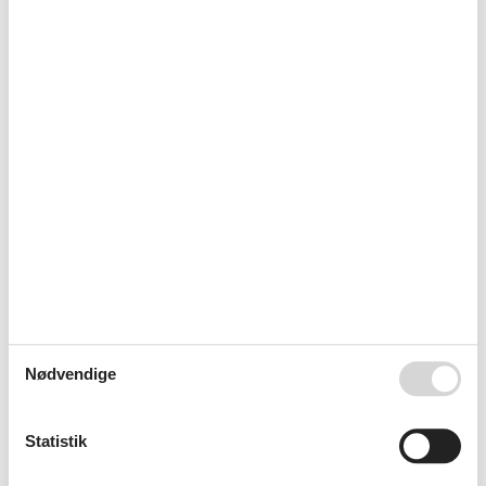
Sommerhuse på Fanø
Fanø er smukt beliggende i Vadehavet ud for Esbjerg, og er et
af de mest populære ferieområder i Danmark. De fem
sommerhusområder på øen er alle fredelige og rolige. Fanø er
det perfekte valg til en afslappende ferie for hele familien.
Om
Ho
Nødvendige
Statistik