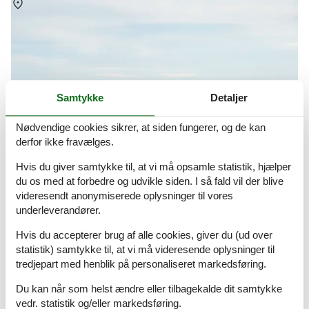
Om
Fanø Bad
Samtykke
Detaljer
Nødvendige cookies sikrer, at siden fungerer, og de kan
derfor ikke fravælges.
Hvis du giver samtykke til, at vi må opsamle statistik, hjælper
du os med at forbedre og udvikle siden. I så fald vil der blive
videresendt anonymiserede oplysninger til vores
underleverandører.
Hvis du accepterer brug af alle cookies, giver du (ud over
statistik) samtykke til, at vi må videresende oplysninger til
tredjepart med henblik på personaliseret markedsføring.
© Niclas Jessen, VisitDenmark
Sommerhuse i Fanø Bad
Du kan når som helst ændre eller tilbagekalde dit samtykke
vedr. statistik og/eller markedsføring.
Fanø Bad er et oplagt valg for alle der ønsker sig en kombination