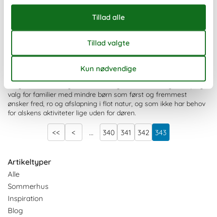
Sommerhuse i Ho
Ho er et mindre og roligt område som ligger i naturskønne
omgivelser ikke langt fra den vestlige side af Ho Bugt. Et oplagt
valg for familier med mindre børn som først og fremmest
ønsker fred, ro og afslapning i flot natur, og som ikke har behov
for alskens aktiviteter lige uden for døren.
<<
<
...
340
341
342
343
Artikeltyper
Alle
Sommerhus
Inspiration
Blog