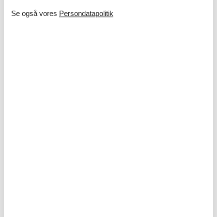
af en super lækker strand og flot natur, og som ikke har behov
Se også vores
Persondatapolitik
for aktiviteter og seværdigheder lige uden for døren.
Om
Fanø