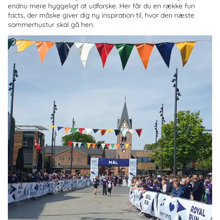
endnu mere hyggeligt at udforske. Her får du en række fun
facts, der måske giver dig ny inspiration til, hvor den næste
sommerhustur skal gå hen.
Om
Danmark