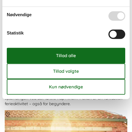
Nødvendige
Statistik
© VisitDenmark, Fotograf Mette Johnsen
Fiskeri for begyndere – de bedste steder at
kaste snøren ud
Drømmer du om rolige morgener ved vandet, frisk luft og
spændingen ved det første nap i linen? Fiskeri er en fantastisk
ferieaktivitet – også for begyndere.
Om
Danmark