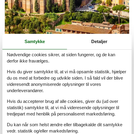
Sommerhuse i Siena
Samtykke
Detaljer
Siena er en perle af en middelalderby i det sydlige Toscana. Det
Nødvendige cookies sikrer, at siden fungerer, og de kan
historiske centrum er med på UNESCOs verdensarvsliste. Siena
er i dag et af de bedst bevarede monumenter fra den rige
derfor ikke fravælges.
italienske middelalderlige bykultur, selv universitetet fra 1240 er
Hvis du giver samtykke til, at vi må opsamle statistik, hjælper
éf af Italiens ældste.
du os med at forbedre og udvikle siden. I så fald vil der blive
videresendt anonymiserede oplysninger til vores
underleverandører.
Artikeltyper
Alle
Hvis du accepterer brug af alle cookies, giver du (ud over
Sommerhus
statistik) samtykke til, at vi må videresende oplysninger til
tredjepart med henblik på personaliseret markedsføring.
Geografier
Alle
Du kan når som helst ændre eller tilbagekalde dit samtykke
vedr. statistik og/eller markedsføring.
Italien