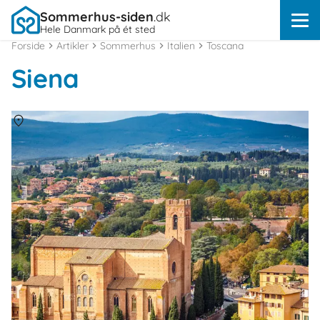
Sommerhus-siden
.dk
Hele Danmark på ét sted
Forside
Artikler
Sommerhus
Italien
Toscana
Siena
Om
Siena