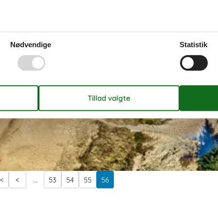
Nødvendige
Statistik
<
<
...
53
54
55
56