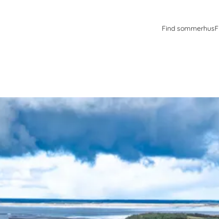
Find sommerhus
F
lser ikke langt fra den vestlige side af Ho Bugt. Et oplagt valg for 
om ikke har behov for alskens aktiviteter lige uden for døren.