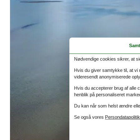
Samt
Nødvendige cookies sikrer, at si
Hvis du giver samtykke til, at vi
videresendt anonymiserede oplys
Hvis du accepterer brug af alle c
henblik på personaliseret marke
Du kan når som helst ændre eller
Se også vores
Persondatapolitik