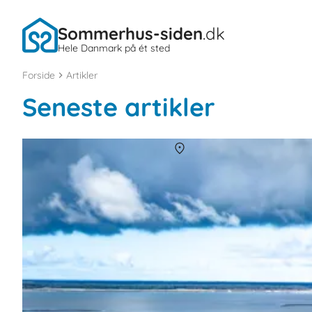
Sommerhus-siden
.dk
Hele Danmark på ét sted
Forside
Artikler
Seneste artikler
Sommerhuse i Ho
Om
Ho
Ho er et mindre og roligt område som ligger i naturskønne omgive
først og fremmest ønsker fred, ro og afslapning i flot natur, og s