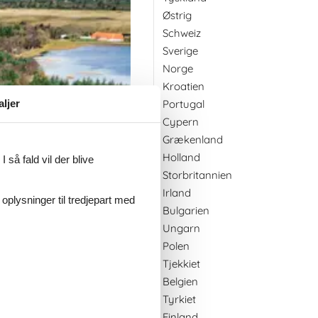
Østrig
Schweiz
Sverige
Norge
Kroatien
aljer
Portugal
Cypern
Grækenland
Holland
 så fald vil der blive
Storbritannien
Irland
 oplysninger til tredjepart med
Bulgarien
Ungarn
Polen
Tjekkiet
Belgien
Tyrkiet
Finland