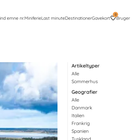
0
ind emne nr.
Miniferie
Last minute
Destinationer
Gavekort
Bruger
Artikeltyper
Alle
familier med mindre børn som
Sommerhus
Geografier
Alle
Danmark
Italien
Frankrig
Spanien
Tyskland