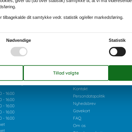
ookies, giver du (ud over statistik) samtykke til, at vi må videresende
dsføring.
 tilbagekalde dit samtykke vedr. statistik og/eller markedsføring.
Nødvendige
Statistik
ider uge 32:
Cookies
Kontakt
0
-
16:00
Persondatapolitik
0
-
16:00
Nyhedsbrev
0
-
16:00
Gavekort
0
-
16:00
0
-
16:00
FAQ
ket
Om os
ket