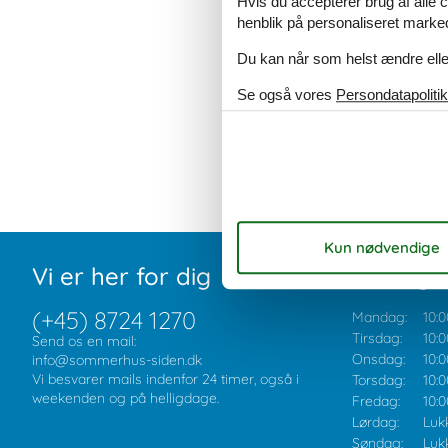
Hvis du accepterer brug af alle c
henblik på personaliseret marke
Du kan når som helst ændre eller
Se også vores
Persondatapolitik
Vi er her for dig
Åbningst
(+45) 8724 1270
Mandag:
10:0
Tirsdag:
10:0
Send os en mail:
Onsdag:
10:0
info@sommerhus-siden.dk
Vi besvarer mails indenfor 24 timer, også i
Torsdag:
10:0
weekenden og på helligdage.
Fredag:
10:0
Lørdag:
Luk
Søndag:
Luk