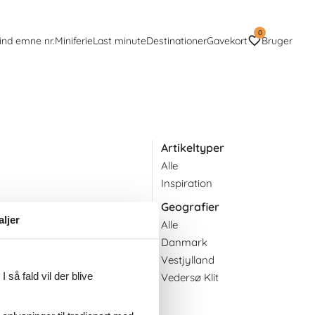
0
ind emne nr.
Miniferie
Last minute
Destinationer
Gavekort
Bruger
Artikeltyper
Alle
Inspiration
Geografier
aljer
Alle
Danmark
Vestjylland
 så fald vil der blive
Vedersø Klit