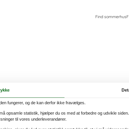
Find sommerhus
F
ykke
Det
den fungerer, og de kan derfor ikke fravælges.
 må opsamle statistik, hjælper du os med at forbedre og udvikle siden. I
ninger til vores underleverandører.