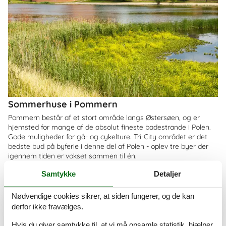
Sommerhuse i Pommern
Pommern består af et stort område langs Østersøen, og er
hjemsted for mange af de absolut fineste badestrande i Polen.
Gode muligheder for gå- og cykelture. Tri-City området er det
bedste bud på byferie i denne del af Polen - oplev tre byer der
igennem tiden er vokset sammen til én.
Om
Krakow
Samtykke
Detaljer
Nødvendige cookies sikrer, at siden fungerer, og de kan
derfor ikke fravælges.
Hvis du giver samtykke til, at vi må opsamle statistik, hjælper