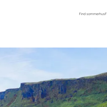
Find sommerhus
F
else. Landskabet er nærmest dramatisk med de mange aktive vulkaner. 
ir, vandfaldet Gullfoss samt vikingernes parlament især turisterne.