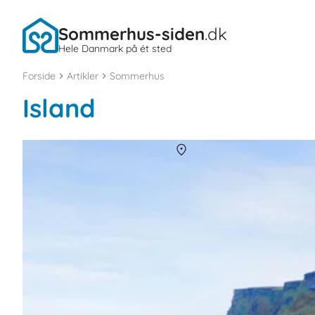
Sommerhus-siden
.dk
Hele Danmark på ét sted
Forside
Artikler
Sommerhus
Island
Sommerhuse i Island
Om
Island
Island har tre nationalparker, og gør meget ud af naturbeskytt
naturoplevelser i landet tiltrækker den Blå Lagune, gejseren Geys