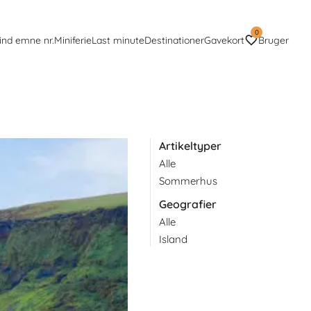
0
ind emne nr.
Miniferie
Last minute
Destinationer
Gavekort
Bruger
Artikeltyper
Alle
Blandt de talrige
Sommerhus
Geografier
Alle
Island