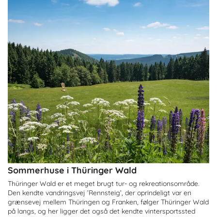
Sommerhuse i Thüringer Wald
Thüringer Wald er et meget brugt tur- og rekreationsområde.
Den kendte vandringsvej ’Rennsteig’, der oprindeligt var en
grænsevej mellem Thüringen og Franken, følger Thüringer Wald
på langs, og her ligger det også det kendte vintersportssted