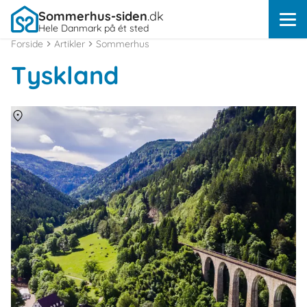
Sommerhus-siden
.dk
Hele Danmark på ét sted
Forside
Artikler
Sommerhus
Tyskland
Om
Schwarzwald