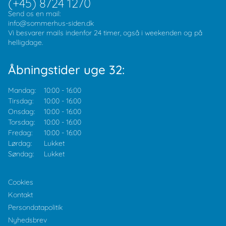
(+45) 8724 1270
Send os en mail:
info@sommerhus-siden.dk
Vi besvarer mails indenfor 24 timer, også i weekenden og på
helligdage.
Åbningstider uge 32:
Mandag:
10:00
-
16:00
Tirsdag:
10:00
-
16:00
Onsdag:
10:00
-
16:00
Torsdag:
10:00
-
16:00
Fredag:
10:00
-
16:00
Lørdag:
Lukket
Søndag:
Lukket
Cookies
Kontakt
Persondatapolitik
Nyhedsbrev