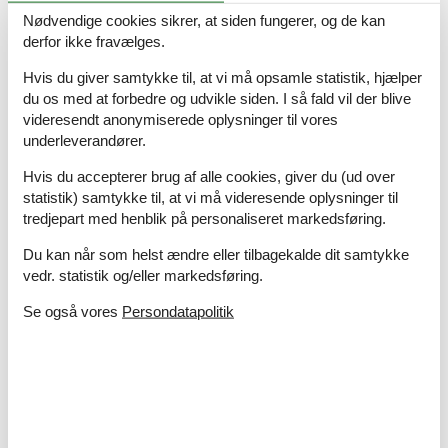
Nødvendige cookies sikrer, at siden fungerer, og de kan
derfor ikke fravælges.
Hvis du giver samtykke til, at vi må opsamle statistik, hjælper
Sommerhuse i Schleswig-Holstein
du os med at forbedre og udvikle siden. I så fald vil der blive
videresendt anonymiserede oplysninger til vores
Den nordligste del af Tyskland byder på en perlerække af
underleverandører.
badesteder ved både Nordsøen og Østersøen. Hovedstaden er
Kiel der byder på spændende shopping muligheder; det samme
Hvis du accepterer brug af alle cookies, giver du (ud over
gør Flensburg. Lübeck blev en rig by på grund af handel, og har
statistik) samtykke til, at vi må videresende oplysninger til
bevaret sit middeladerlig udseende; den er helt klar en udflugt
tredjepart med henblik på personaliseret markedsføring.
værd.
Du kan når som helst ændre eller tilbagekalde dit samtykke
Om
Sachsen
vedr. statistik og/eller markedsføring.
Se også vores
Persondatapolitik