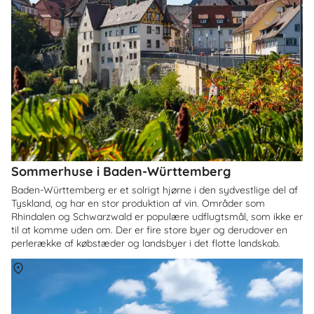
Sommerhuse i Baden-Württemberg
Baden-Württemberg er et solrigt hjørne i den sydvestlige del af
Tyskland, og har en stor produktion af vin. Områder som
Rhindalen og Schwarzwald er populære udflugtsmål, som ikke er
til at komme uden om. Der er fire store byer og derudover en
perlerække af købstæder og landsbyer i det flotte landskab.
Om
Thüringer Wald