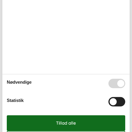
Nødvendige
Statistik
Sommerhus med pool i uge 42 – Efterårsferie
med ekstra luksus
Nyd efterårsferien i uge 42 i et sommerhus med pool, hvor
komfort, hygge og oplevelser går hånd i hånd.