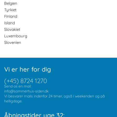
Belgien
Tyrkiet
Finland
Island
Slovakiet
Luxembourg
Slovenien
Vi er her for dig
(+45) 8724 1270
Send os en mail:
info@sommerhus-siden.dk
Vi besvarer mails indenfor 24 timer, også i weekenden og på
helligdage.
Åbningstider uge 32: