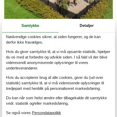
Samtykke
Detaljer
sommerhus bogense uge 30
Nødvendige cookies sikrer, at siden fungerer, og de kan
Stort udvalg af sommerhuse i uge 30
derfor ikke fravælges.
Om
Danmark
Hvis du giver samtykke til, at vi må opsamle statistik, hjælper
du os med at forbedre og udvikle siden. I så fald vil der blive
videresendt anonymiserede oplysninger til vores
underleverandører.
Hvis du accepterer brug af alle cookies, giver du (ud over
statistik) samtykke til, at vi må videresende oplysninger til
tredjepart med henblik på personaliseret markedsføring.
Du kan når som helst ændre eller tilbagekalde dit samtykke
vedr. statistik og/eller markedsføring.
Se også vores
Persondatapolitik