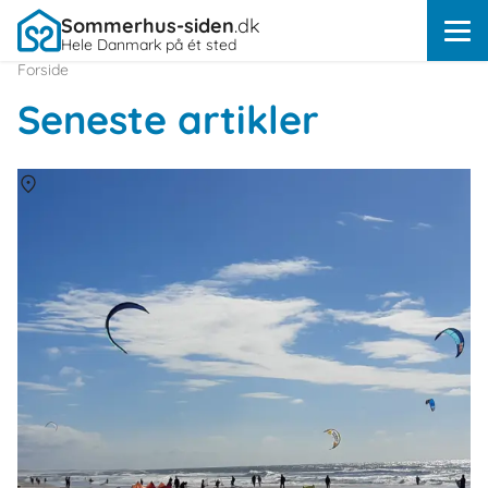
Sommerhus-siden
.dk
Hele Danmark på ét sted
Forside
Seneste artikler
Om
Vestjylland