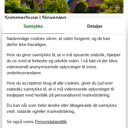
Sommerhuse i Slovenien
Slovenien er landet for alle, der kan lide at være aktiv og gå på
Samtykke
Detaljer
opdagelse. Et frodigt og grønt land med et meget afvekslende
landskab lige fra badestrande til bjerge, store skove og
Nødvendige cookies sikrer, at siden fungerer, og de kan
vinmarker. Besøg de underjordiske grotter, hvor hulebjørnene
derfor ikke fravælges.
boede, og lad jer betage af smukke kirker og slotte.
Hvis du giver samtykke til, at vi må opsamle statistik, hjælper
Om
Oslo
du os med at forbedre og udvikle siden. I så fald vil der blive
videresendt anonymiserede oplysninger til vores
underleverandører.
Hvis du accepterer brug af alle cookies, giver du (ud over
statistik) samtykke til, at vi må videresende oplysninger til
tredjepart med henblik på personaliseret markedsføring.
Du kan når som helst ændre eller tilbagekalde dit samtykke
vedr. statistik og/eller markedsføring.
Se også vores
Persondatapolitik