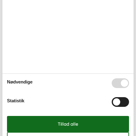
Nødvendige
Statistik
Sommerhuse ved Klintholm Havn
Klintholm Havn er det sommerhusområde der ligger tættest på
Møns Klint. Få hele den spændende historie om natur og dyreliv
på GeoCenter Møns Klint, og besøg Liselund Slotspark hvor ”Den
hvide Dame” af og til svæver over plænerne.