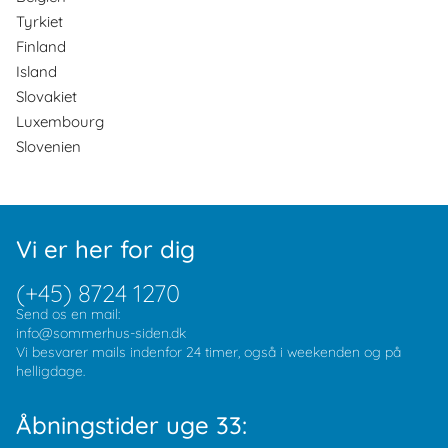
Tyrkiet
Finland
Island
Slovakiet
Luxembourg
Slovenien
Vi er her for dig
(+45) 8724 1270
Send os en mail:
info@sommerhus-siden.dk
Vi besvarer mails indenfor 24 timer, også i weekenden og på
helligdage.
Åbningstider uge 33: