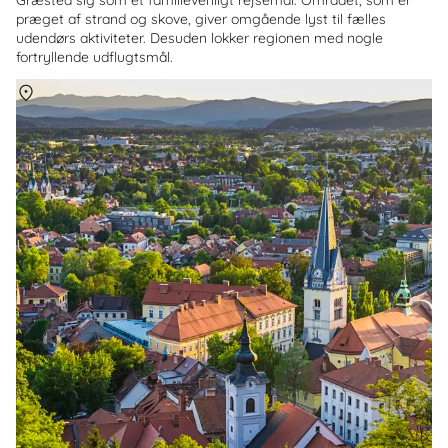
præget af strand og skove, giver omgående lyst til fælles
udendørs aktiviteter. Desuden lokker regionen med nogle
fortryllende udflugtsmål.
Om
Slovenien