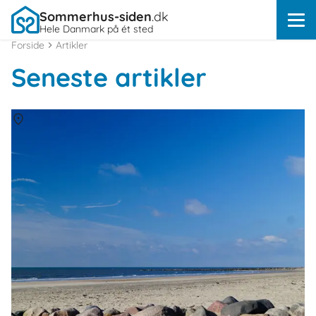
Sommerhus-siden
.dk
Hele Danmark på ét sted
Forside
Artikler
Seneste artikler
Om
Hvidbjerg Strand