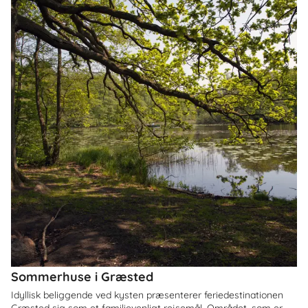
Sommerhuse i Græsted
Idyllisk beliggende ved kysten præsenterer feriedestinationen
Græsted sig som et familievenligt rejsemål. Området, som er